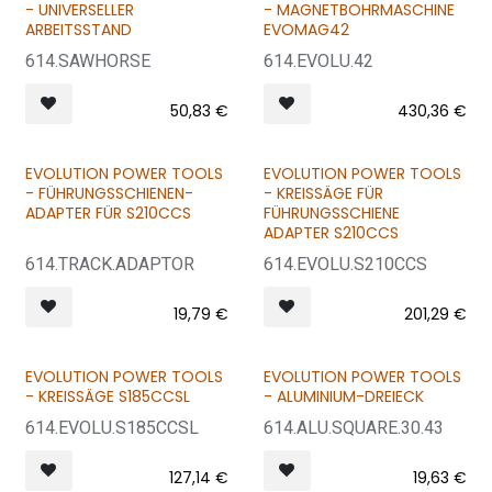
- UNIVERSELLER
- MAGNETBOHRMASCHINE
ARBEITSSTAND
EVOMAG42
614.SAWHORSE
614.EVOLU.42
50,83
€
430,36
€
EVOLUTION POWER TOOLS
EVOLUTION POWER TOOLS
- FÜHRUNGSSCHIENEN-
- KREISSÄGE FÜR
ADAPTER FÜR S210CCS
FÜHRUNGSSCHIENE
ADAPTER S210CCS
614.TRACK.ADAPTOR
614.EVOLU.S210CCS
19,79
€
201,29
€
EVOLUTION POWER TOOLS
EVOLUTION POWER TOOLS
VERKAUFT = VERKAUFT
- KREISSÄGE S185CCSL
- ALUMINIUM-DREIECK
614.EVOLU.S185CCSL
614.ALU.SQUARE.30.43
127,14
€
19,63
€