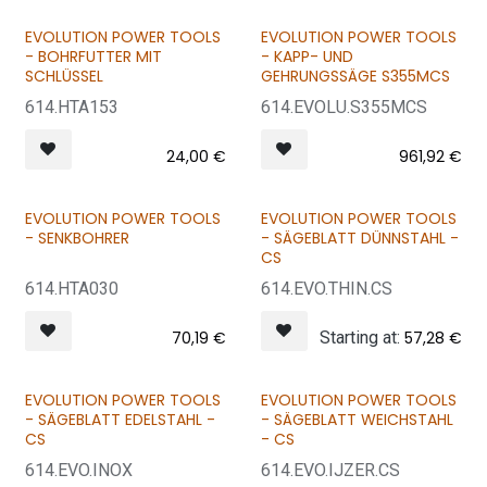
EVOLUTION POWER TOOLS
EVOLUTION POWER TOOLS
- BOHRFUTTER MIT
- KAPP- UND
SCHLÜSSEL
GEHRUNGSSÄGE S355MCS
614.HTA153
614.EVOLU.S355MCS
24,00
€
961,92
€
EVOLUTION POWER TOOLS
EVOLUTION POWER TOOLS
- SENKBOHRER
- SÄGEBLATT DÜNNSTAHL -
CS
614.HTA030
614.EVO.THIN.CS
70,19
€
Starting at:
57,28
€
EVOLUTION POWER TOOLS
EVOLUTION POWER TOOLS
- SÄGEBLATT EDELSTAHL -
- SÄGEBLATT WEICHSTAHL
CS
- CS
614.EVO.INOX
614.EVO.IJZER.CS