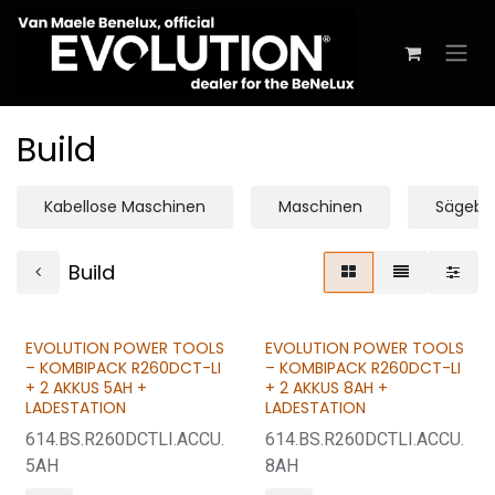
Zum Inhalt springen
Build
Kabellose Maschinen
Maschinen
Sägebla
Build
EVOLUTION POWER TOOLS
EVOLUTION POWER TOOLS
BUNDLE & SAVE
BUNDLE & SAVE
– KOMBIPACK R260DCT-LI
– KOMBIPACK R260DCT-LI
+ 2 AKKUS 5AH +
+ 2 AKKUS 8AH +
LADESTATION
LADESTATION
614.BS.R260DCTLI.ACCU.
614.BS.R260DCTLI.ACCU.
5AH
8AH