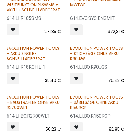
VERKAUFT = VERKAUFT
GLEITFUNKTION R185SMS +
MOTOR
AKKU + SCHNELLLADEGERÄT
614.LI.R185SMS
614.EVO.SYS.ENGMIT
271,35
€
372,31
€
EVOLUTION POWER TOOLS
EVOLUTION POWER TOOLS
- AKKU SINGLE-
- STICHSÄGE OHNE AKKU
SCHNELLLADEGERÄT
R90JGS
614.LI.R18RCH.LI1
614.LI.BO.R90JGS
35,40
€
76,43
€
EVOLUTION POWER TOOLS
EVOLUTION POWER TOOLS
- BAUSTRAHLER OHNE AKKU
- SÄBELSÄGE OHNE AKKU
R2700WLT
R150RCP
614.LI.BO.R2700WLT
614.LI.BO.R150RCP
56,23
€
82,85
€