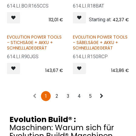
614.LI.BO.R165CCS
614.LI.R18BAT
112,01
€
Starting at:
42,37
€
EVOLUTION POWER TOOLS
EVOLUTION POWER TOOLS
- STICHSÄGE + AKKU +
- SÄBELSÄGE + AKKU +
SCHNELLLADEGERÄT
SCHNELLLADEGERÄT
614.LI.R90JGS
614.LI.R150RCP
143,67
€
143,86
€
1
2
3
4
5
Evolution Build® :
Maschinen: Warum sich für
Evolution Build® Maschinen