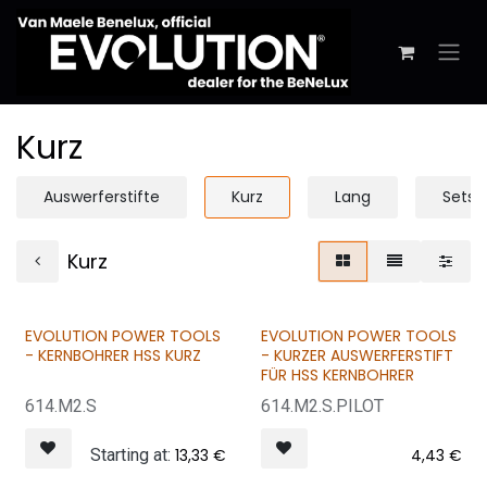
Zum Inhalt springen
Kurz
Auswerferstifte
Kurz
Lang
Sets
Kurz
EVOLUTION POWER TOOLS
EVOLUTION POWER TOOLS
- KERNBOHRER HSS KURZ
- KURZER AUSWERFERSTIFT
FÜR HSS KERNBOHRER
614.M2.S
614.M2.S.PILOT
Starting at:
13,33
€
4,43
€