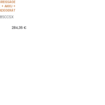
KREISSÄGE
 + AKKU +
LADEGERÄT
R185CCSX
284,36
€