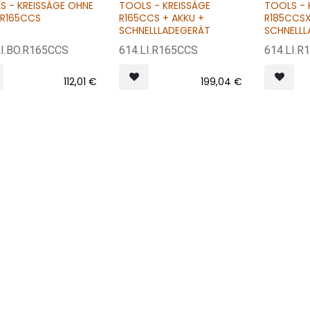
S - KREISSÄGE OHNE
TOOLS - KREISSÄGE
TOOLS - 
 R165CCS
R165CCS + AKKU +
R185CCSX
SCHNELLLADEGERÄT
SCHNELL
LI.BO.R165CCS
614.LI.R165CCS
614.LI.
112,01
€
199,04
€