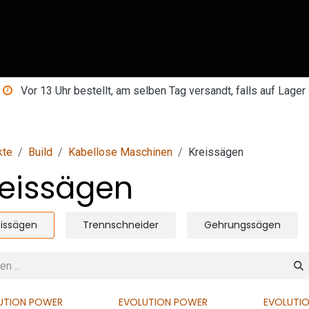
Shop
Über uns
Blog
Kontakt
Vor 13 Uhr bestellt, am selben Tag versandt, falls auf Lager
kte
Build
Kabellose Maschinen
Kreissägen
reissägen
eissägen
Trennschneider
Gehrungssägen
UTION POWER
EVOLUTION POWER
EVOLUTI