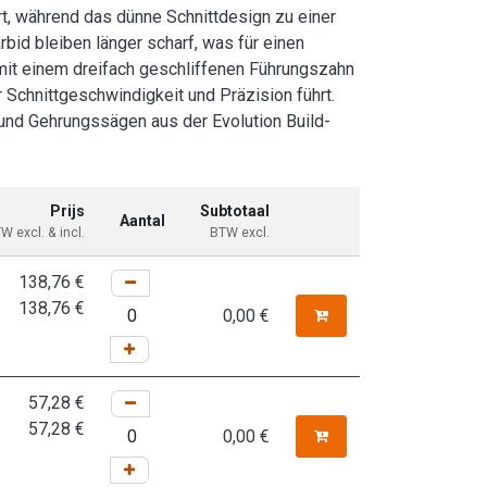
rt, während das dünne Schnittdesign zu einer
bid bleiben länger scharf, was für einen
t mit einem dreifach geschliffenen Führungszahn
 Schnittgeschwindigkeit und Präzision führt.
 und Gehrungssägen aus der Evolution Build-
Prijs
Subtotaal
Aantal
W excl. & incl.
BTW excl.
138,76
€
138,76
€
0,00
€
57,28
€
57,28
€
0,00
€