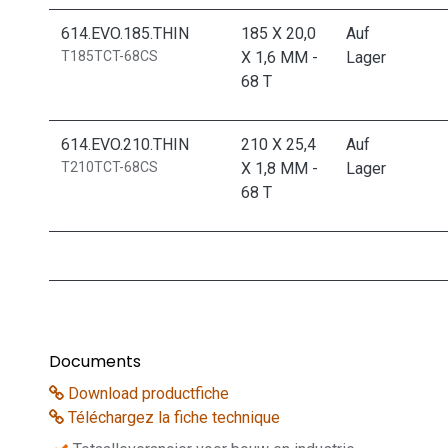
614.EVO.185.THIN
185 X 20,0
Auf
T185TCT-68CS
X 1,6 MM -
Lager
68 T
614.EVO.210.THIN
210 X 25,4
Auf
T210TCT-68CS
X 1,8 MM -
Lager
68 T
Documents
Download productfiche
Téléchargez la fiche technique