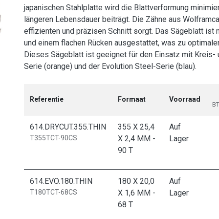
japanischen Stahlplatte wird die Blattverformung minimie
längeren Lebensdauer beiträgt. Die Zähne aus Wolframcar
effizienten und präzisen Schnitt sorgt. Das Sägeblatt is
und einem flachen Rücken ausgestattet, was zu optimaler
Dieses Sägeblatt ist geeignet für den Einsatz mit Kreis-
Serie (orange) und der Evolution Steel-Serie (blau).
Referentie
Formaat
Voorraad
BT
614.DRYCUT.355.THIN
355 X 25,4
Auf
T355TCT-90CS
X 2,4 MM -
Lager
90 T
614.EVO.180.THIN
180 X 20,0
Auf
T180TCT-68CS
X 1,6 MM -
Lager
68 T