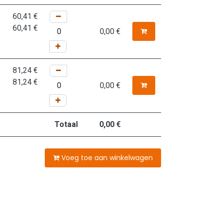
60,41
€
60,41
€
0,00
€
81,24
€
81,24
€
0,00
€
Totaal
0,00
€
Voeg toe aan winkelwagen