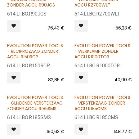
ZONDER ACCU R90JGS
ACCU R2700WLT
614.LI.BO.R90JGS
614.LI.BO.R2700WLT
76,43
€
56,23
€
EVOLUTION POWER TOOLS
EVOLUTION POWER TOOLS
- RECIPROZAAG ZONDER
- WERKLAMP ZONDER
ACCU R150RCP
ACCU R1000TOR
614.LI.BO.R150RCP
614.LI.BO.R1000TOR
82,85
€
40,00
€
EVOLUTION POWER TOOLS
EVOLUTION POWER TOOLS
- GLIJDENDE VERSTEKZAAG
- VERSTEKZAAG ZONDER
ZONDER ACCU R185SMS
ACCU R185CMS
614.LI.BO.R185SMS
614.LI.BO.R185CMS
190,63
€
148,72
€