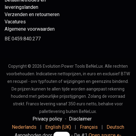
leveringslanden
Verzenden en retourneren
Vacatures
Algemene voorwaarden
BE 0459.840.277
Copyright © 2026 Evolution Power Tools BeNeLux. Alle rechten
voorbehouden. Indicatieve nettoprijzen, in euro en exclusief BTW
en recupel - ovv typfouten of wijzigingen en geenszins bindend.
De prijzen kunnen te allen tijde worden aangepast rekening
houdend met gebeurlijke prijsstijgingen. Zolang de voorraad
strekt. Franco levering vanaf 350 euro netto, behalve voor
palletlevering buiten BeNeLux.
Privacy policy
-
Disclaimer
Nederlands
|
English (UK)
|
Français
|
Deutsch
Aangeboden door
- De #1
Open source e-