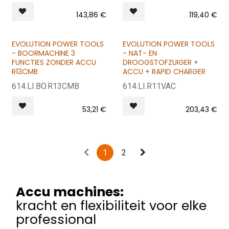
143,86
€
119,40
€
EVOLUTION POWER TOOLS
EVOLUTION POWER TOOLS
- BOORMACHINE 3
- NAT- EN
FUNCTIES ZONDER ACCU
DROOGSTOFZUIGER +
R13CMB
ACCU + RAPID CHARGER
614.LI.BO.R13CMB
614.LI.R11VAC
53,21
€
203,43
€
1
2
Accu machines:
kracht en flexibiliteit voor elke
professional