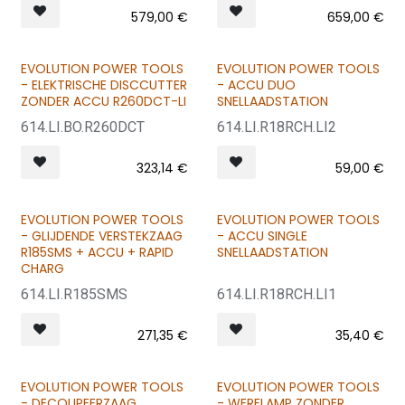
579,00
€
659,00
€
EVOLUTION POWER TOOLS
EVOLUTION POWER TOOLS
NIEUW
- ELEKTRISCHE DISCCUTTER
- ACCU DUO
ZONDER ACCU R260DCT-LI
SNELLAADSTATION
614.LI.BO.R260DCT
614.LI.R18RCH.LI2
323,14
€
59,00
€
EVOLUTION POWER TOOLS
EVOLUTION POWER TOOLS
- GLIJDENDE VERSTEKZAAG
- ACCU SINGLE
R185SMS + ACCU + RAPID
SNELLAADSTATION
CHARG
614.LI.R185SMS
614.LI.R18RCH.LI1
271,35
€
35,40
€
EVOLUTION POWER TOOLS
EVOLUTION POWER TOOLS
- DECOUPEERZAAG
- WERFLAMP ZONDER