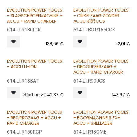
EVOLUTION POWER TOOLS
EVOLUTION POWER TOOLS
- SLAGSCHROEFMACHINE +
- CIRKELZAAG ZONDER
ACCU + RAPID CHARGER
ACCU R165CCS
614.LI.R180IDR
614.LI.BO.R165CCS
138,66
€
112,01
€
EVOLUTION POWER TOOLS
EVOLUTION POWER TOOLS
- ACCU LI-ION
- DECOUPEERZAAG +
ACCU + RAPID CHARGER
614.LI.R18BAT
614.LI.R90JGS
Starting at:
42,37
€
143,67
€
EVOLUTION POWER TOOLS
EVOLUTION POWER TOOLS
- RECIPROZAAG + ACCU +
- BOORMACHINE 3 FX+
RAPID CHARGER
ACCU + SNELLADER
614.LI.R150RCP
614.LI.R13CMB