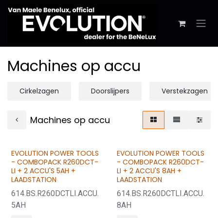
Overslaan naar inhoud
Machines op accu
Cirkelzagen
Doorslijpers
Verstekzagen
Machines op accu
EVOLUTION POWER TOOLS
EVOLUTION POWER TOOLS
BUNDLE & SAVE
BUNDLE & SAVE
- COMBOPACK R260DCT-
- COMBOPACK R260DCT-
LI + 2 ACCU'S 5AH +
LI + 2 ACCU'S 8AH +
LAADSTATION
LAADSTATION
614.BS.R260DCTLI.ACCU.
614.BS.R260DCTLI.ACCU.
5AH
8AH