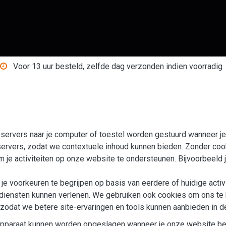
Shop
Over ons
Blog
Contact
Voor 13 uur besteld, zelfde dag verzonden indien voorradig
ze servers naar je computer of toestel worden gestuurd wanneer 
 servers, zodat we contextuele inhoud kunnen bieden. Zonder cook
 je activiteiten op onze website te ondersteunen. Bijvoorbeeld je
e voorkeuren te begrijpen op basis van eerdere of huidige activi
tere diensten kunnen verlenen. We gebruiken ook cookies om ons
, zodat we betere site-ervaringen en tools kunnen aanbieden in 
e apparaat kunnen worden opgeslagen wanneer je onze website b