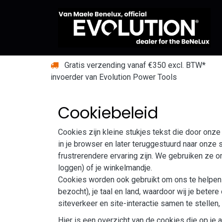
Overslaan naar inhoud
Gratis verzending vanaf €350 excl. BTW*
invoerder van Evolution Power Tools
Cookiebeleid
Cookies zijn kleine stukjes tekst die door on
in je browser en later teruggestuurd naar onze
frustrerendere ervaring zijn. We gebruiken ze om
loggen) of je winkelmandje.
Cookies worden ook gebruikt om ons te helpen j
bezocht), je taal en land, waardoor wij je be
siteverkeer en site-interactie samen te stellen
Hier is een overzicht van de cookies die op j