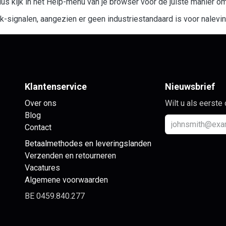
us kijk in het Help-menu van je browser voor de juiste manier o
ignalen, aangezien er geen industriestandaard is voor nalevin
Klantenservice
Nieuwsbrief
Over ons
Wilt u als eerste
Blog
Contact
Betaalmethodes en leveringslanden
Verzenden en retourneren
Vacatures
Algemene voorwaarden
BE 0459.840.277