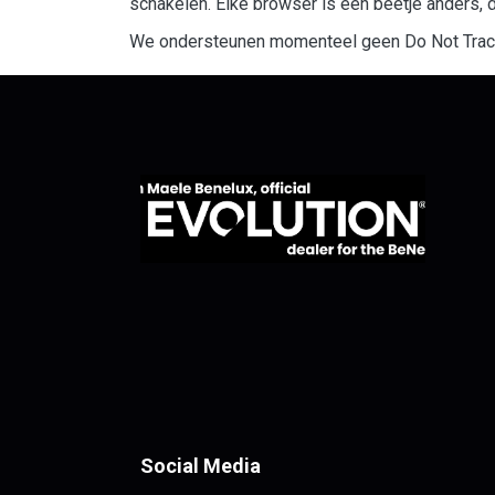
schakelen. Elke browser is een beetje anders, d
We ondersteunen momenteel geen Do Not Track-s
Social Media