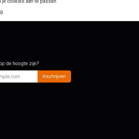
m je cookies aan te passen.
g.
 op de hoogte zijn?
Inschrijven