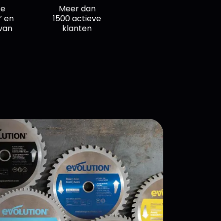
se
Meer dan
²
en
1500 actieve
van
klanten