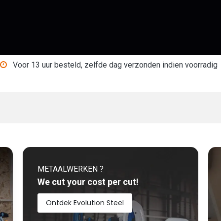
Shop
Over ons
Blog
Contact
Voor 13 uur besteld, zelfde dag verzonden indien voorradig
METAALWERKEN ?
We cut your cost per cut!
Ontdek Evolution Steel