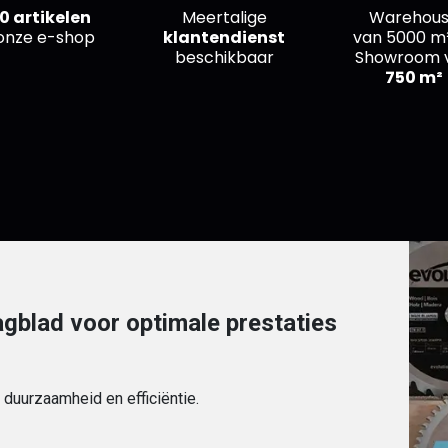
0 artikelen
Meertalige
Warehou
onze e-shop
klantendienst
van
5000 m
beschikbaar
Showroom 
750 m²
agblad voor optimale prestaties
, duurzaamheid en efficiëntie.