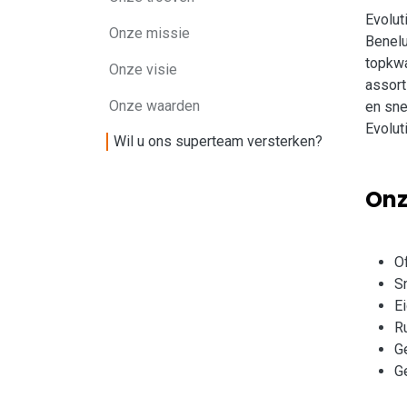
Evolut
Onze missie
Benelu
topkwa
Onze visie
assort
Onze waarden
en sne
Evolut
Wil u ons superteam versterken?
On
O
S
E
R
G
G