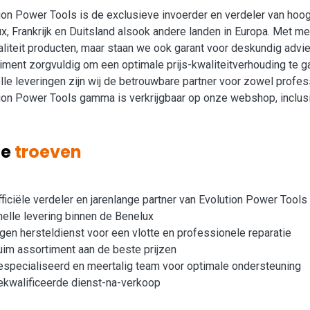
ion Power Tools is de exclusieve invoerder en verdeler van ho
x, Frankrijk en Duitsland alsook andere landen in Europa. Met mee
liteit producten, maar staan we ook garant voor deskundig advie
iment zorgvuldig om een optimale prijs-kwaliteitverhouding te 
lle leveringen zijn wij de betrouwbare partner voor zowel profes
ion Power Tools gamma is verkrijgbaar op onze webshop, inclus
ze
troeven
fficiële verdeler en jarenlange partner van Evolution Power Tool
nelle levering binnen de Benelux
igen hersteldienst voor een vlotte en professionele reparatie
uim assortiment aan de beste prijzen
especialiseerd en meertalig team voor optimale ondersteuning
ekwalificeerde dienst-na-verkoop