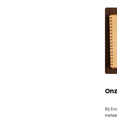
On
Bij Ev
metaal