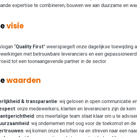
ande expertise te combineren, bouwen we aan duurzame en waar
ze
visie
logan “
Quality First
” weerspiegelt onze dagelijkse toewijding aa
erkingen met betrouwbare leveranciers en een gepassioneerd 
roeid tot een toonaangevende partner in de sector.
ze
waarden
erlijkheid & transparantie
: wij geloven in open communicatie en
espect
: onze medewerkers, klanten en leveranciers zijn de kern
lantgerichtheid
: ons meertalige team staat klaar om u te advise
uurzaamheid
: wij ondernemen met oog voor de toekomst en de 
ertrouwen
: wij komen onze beloften na en streven naar een na