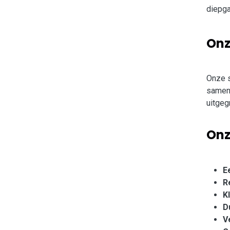
diepga
On
Onze s
samenw
uitgeg
On
E
R
K
D
V