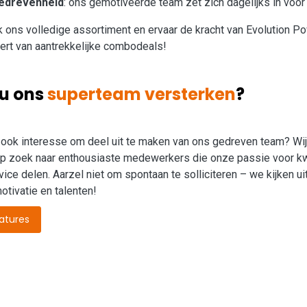
edrevenheid
: ons gemotiveerde team zet zich dagelijks in voo
 ons volledige assortiment en ervaar de kracht van Evolution 
eert van aantrekkelijke combodeals!
 u ons
superteam versterken
?
j ook interesse om deel uit te maken van ons gedreven team? Wij 
 op zoek naar enthousiaste medewerkers die onze passie voor kw
vice delen. Aarzel niet om spontaan te solliciteren – we kijken ui
otivatie en talenten!
atures