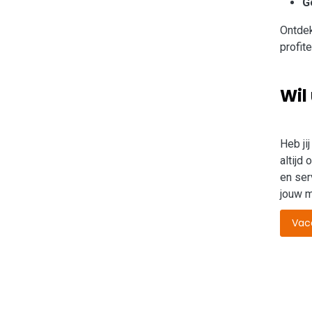
G
Ontdek
profit
Wil
Heb ji
altijd
en ser
jouw m
Vac