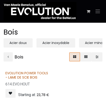
Se rendre au contenu
Bois
Acier doux
Acier inoxydable
Acier mince
Bois
EVOLUTION POWER TOOLS
- LAME DE SCIE BOIS
614.EVO.HOUT
Starting at:
23,78
€