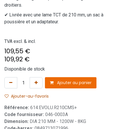
droitiers.
✔ Livrée avec une lame TCT de 210 mm, un sac à
poussière et un adaptateur.
TVA excl. & incl.
109,55
€
109,92
€
Disponible de stock
Ajouter au panier
Ajouter-au-favoris
Référence:
614.EVOLU.R210CMS+
Code fournisseur:
046-0003A
Dimension:
DIA 210 MM - 1200W - 8KG
Code-barres:
0849713071996