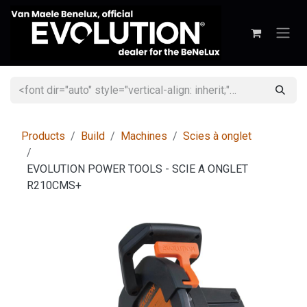
Se rendre au contenu
Products
Build
Machines
Scies à onglet
EVOLUTION POWER TOOLS - SCIE A ONGLET
R210CMS+